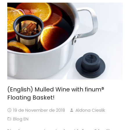
(English) Mulled Wine with finum®
Floating Basket!
19 de November de 2018
Aldona Cieslik
Blog EN