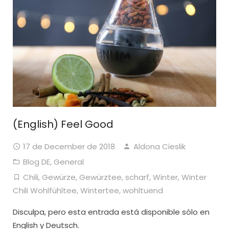
(English) Feel Good
17 de December de 2018
Aldona Cieslik
Blog DE
,
General
Chili
,
Gewürze
,
Gewürztee
,
scharf
,
Winter
,
Winter
Chili Wohlfühltee
,
Wintertee
,
wohltuend
Disculpa, pero esta entrada está disponible sólo en
English y Deutsch.