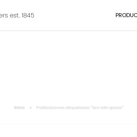
rs est. 1845
PRODU
Inicio
Publicaciones etiquetadas "tea with spices"