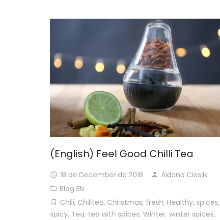
(English) Feel Good Chilli Tea
18 de December de 2018
Aldona Cieslik
Blog EN
Chili
,
Chilitea
,
Christmas
,
fresh
,
Healthy
,
spices
,
spicy
,
Tea
,
tea with spices
,
Winter
,
winter spices
,