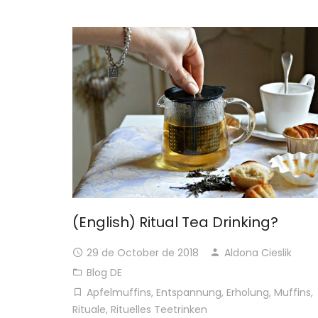
(English) Ritual Tea Drinking?
29 de October de 2018
Aldona Cieslik
Blog DE
Apfelmuffins
,
Entspannung
,
Erholung
,
Muffins
,
Rituale
,
Rituelles Teetrinken