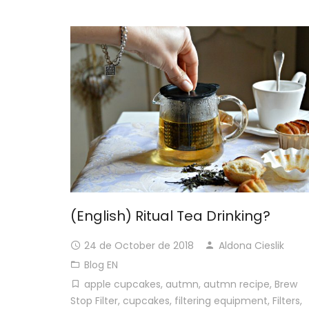
(English) Ritual Tea Drinking?
24 de October de 2018
Aldona Cieslik
Blog EN
apple cupcakes
,
autmn
,
autmn recipe
,
Brew
Stop Filter
,
cupcakes
,
filtering equipment
,
Filters
,