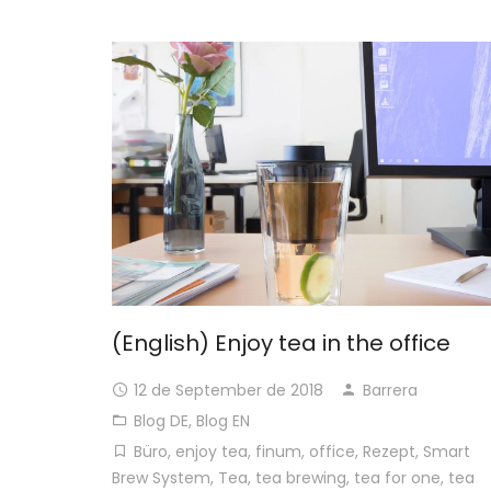
(English) Enjoy tea in the office
12 de September de 2018
Barrera
Blog DE
,
Blog EN
Büro
,
enjoy tea
,
finum
,
office
,
Rezept
,
Smart
Brew System
,
Tea
,
tea brewing
,
tea for one
,
tea