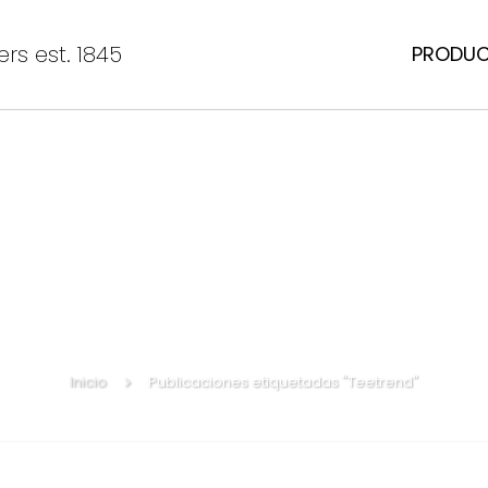
rs est. 1845
PRODU
Inicio
Publicaciones etiquetadas "Teetrend"