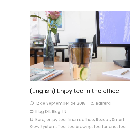
(English) Enjoy tea in the office
12 de September de 2018
Barrera
Blog DE
,
Blog EN
Büro
,
enjoy tea
,
finum
,
office
,
Rezept
,
Smart
Brew System
,
Tea
,
tea brewing
,
tea for one
,
tea