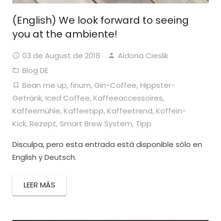
(English) We look forward to seeing
you at the ambiente!
03 de August de 2018
Aldona Cieslik
Blog DE
Bean me up
,
finum
,
Gin-Coffee
,
Hippster-
Getränk
,
Iced Coffee
,
Kaffeeaccessoires
,
Kaffeemühle
,
Kaffeetipp
,
Kaffeetrend
,
Koffein-
Kick
,
Rezept
,
Smart Brew System
,
Tipp
Disculpa, pero esta entrada está disponible sólo en
English y Deutsch.
LEER MÁS