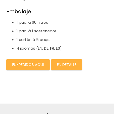
Embalaje
1 paq. à 60 filtros
1 paq. à 1 sostenedor
1 cartón à 5 paqs.
4 idiomas (EN, DE, FR, ES)
EU-PEDIDOS AQUÍ
EN DETALLE