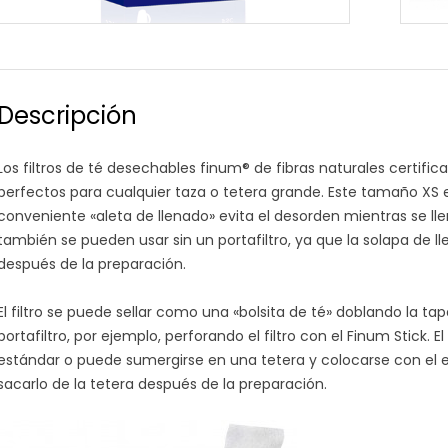
Descripción
Los filtros de té desechables finum® de fibras naturales certifi
perfectos para cualquier taza o tetera grande. Este tamaño XS es
conveniente «aleta de llenado» evita el desorden mientras se llena 
también se pueden usar sin un portafiltro, ya que la solapa de llen
después de la preparación.
El filtro se puede sellar como una «bolsita de té» doblando la ta
portafiltro, por ejemplo, perforando el filtro con el Finum Stick.
estándar o puede sumergirse en una tetera y colocarse con el 
sacarlo de la tetera después de la preparación.