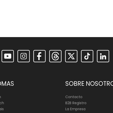
OMAS
SOBRE NOSOTR
h
Contacto
ch
B2B Registro
is
La Empresa