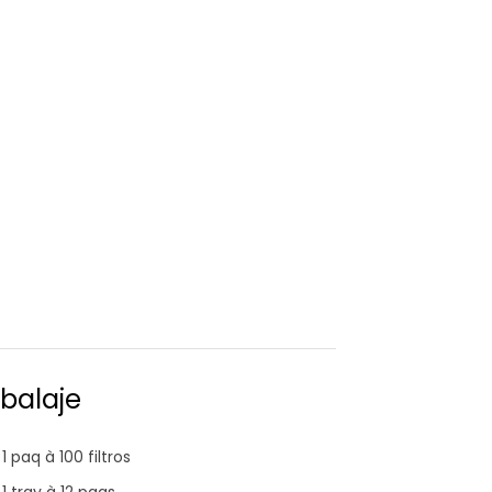
balaje
1 paq à 100 filtros
1 tray à 12 paqs.