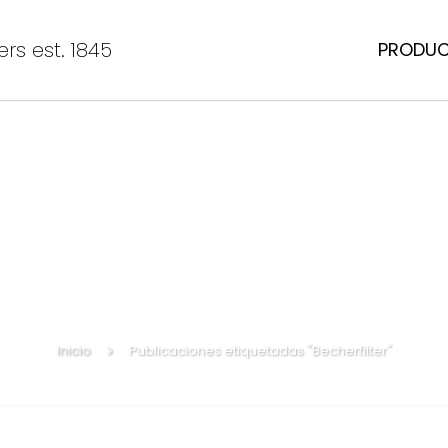
rs est. 1845
PRODU
Inicio
Publicaciones etiquetadas "Becherfilter"