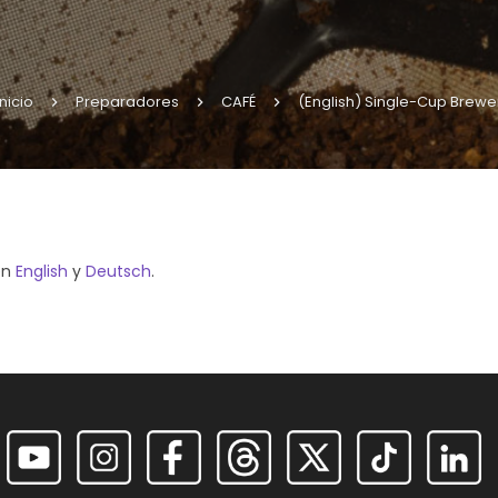
Inicio
Preparadores
CAFÉ
(English) Single-Cup Brewe
en
English
y
Deutsch
.