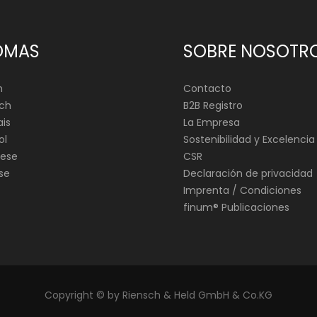
OMAS
SOBRE NOSOTR
h
Contacto
ch
B2B Registro
is
La Empresa
ol
Sostenibilidad y Excelencia
ese
CSR
se
Declaración de privacidad
Imprenta / Condiciones
finum®️ Publicaciones
Copyright © by Riensch & Held GmbH & Co.KG