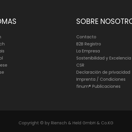
OMAS
SOBRE NOSOTR
h
Contacto
ch
B2B Registro
is
La Empresa
ol
Sostenibilidad y Excelencia
ese
CSR
se
Declaración de privacidad
Imprenta / Condiciones
finum®️ Publicaciones
Copyright © by Riensch & Held GmbH & Co.KG