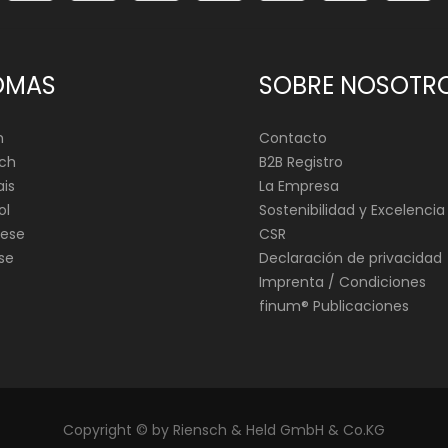
OMAS
SOBRE NOSOTR
h
Contacto
ch
B2B Registro
is
La Empresa
ol
Sostenibilidad y Excelencia
ese
CSR
se
Declaración de privacidad
Imprenta / Condiciones
finum®️ Publicaciones
Copyright © by Riensch & Held GmbH & Co.KG